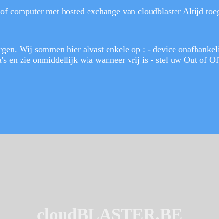
of computer met hosted exchange van cloudblaster Altijd toega
rgen. Wij sommen hier alvast enkele op : - device onafhankel
a's en zie onmiddellijk wia wanneer vrij is - stel uw Out of O
cloudBLASTER.BE