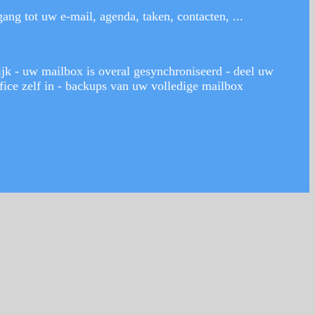
ng tot uw e-mail, agenda, taken, contacten, ...
ijk - uw mailbox is overal gesynchroniseerd - deel uw
ffice zelf in - backups van uw volledige mailbox